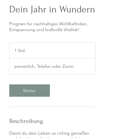
Dein Jahr in Wundern
Program für nachhaltiges Wohlbefinden,
Entspannung und kraftvolle Vitalität!
1 Std.
1
S
t
persönlich, Telefon oder Zoom
d
Weiter
Beschreibung
Damit du dein Leben so richtig genießen